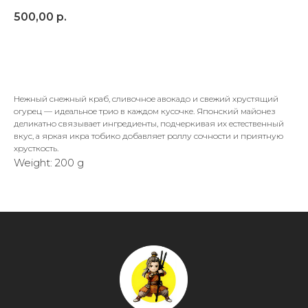
500,00
р.
В корзину
Нежный снежный краб, сливочное авокадо и свежий хрустящий
огурец — идеальное трио в каждом кусочке. Японский майонез
деликатно связывает ингредиенты, подчеркивая их естественный
вкус, а яркая икра тобико добавляет роллу сочности и приятную
хрусткость.
Weight: 200 g
Меню
Доставка и оплата
Чат в Telegram
Контакты