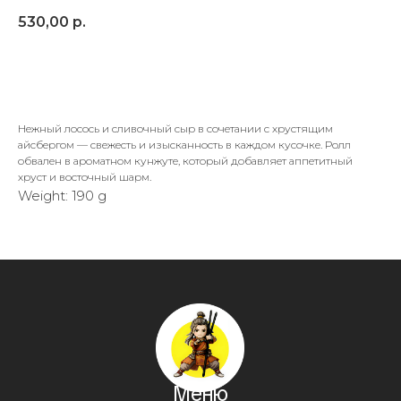
530,00
р.
В корзину
Нежный лосось и сливочный сыр в сочетании с хрустящим
айсбергом — свежесть и изысканность в каждом кусочке. Ролл
обвален в ароматном кунжуте, который добавляет аппетитный
хруст и восточный шарм.
Weight: 190 g
Меню
Доставка и оплата
Чат в Telegram
Контакты