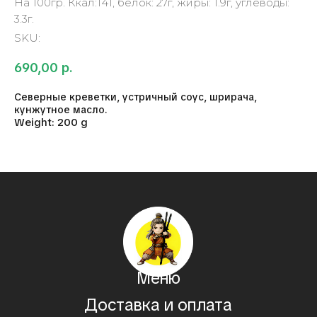
На 100гр. Ккал:141, белок: 27г, жиры: 1.9г, углеводы:
3.3г.
SKU:
690,00
р.
Северные креветки, устричный соус, шрирача,
кунжутное масло.
Weight: 200 g
Меню
Доставка и оплата
Чат в Telegram
Контакты