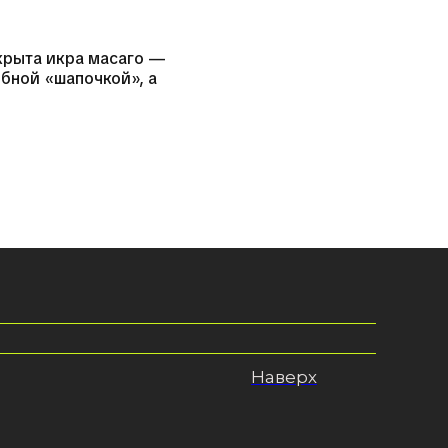
крыта икра масаго —
ыбной «шапочкой», а
Наверх