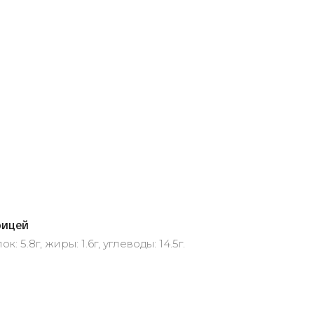
рицей
к: 5.8г, жиры: 1.6г, углеводы: 14.5г.