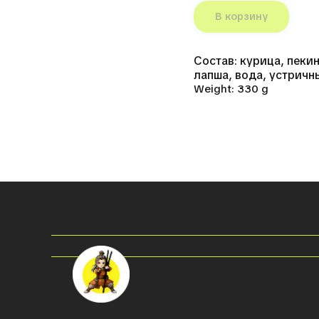
В корзину
Состав: курица, пеки
лапша, вода, устричн
Weight: 330 g