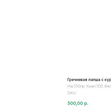
Гречневая лапша с ку
На 100гр. Ккал:100, бело
SKU:
500,00
р.