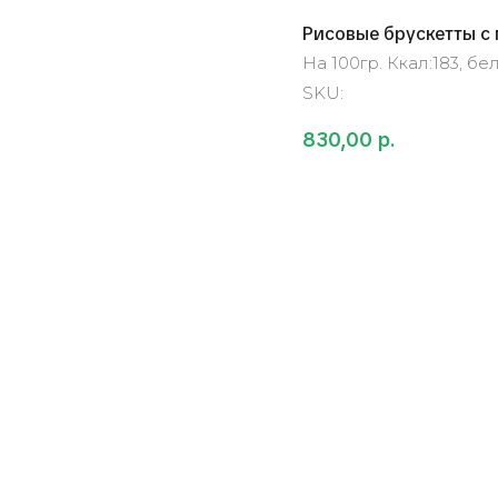
Рисовые брускетты с
На 100гр. Ккал:183, бело
SKU:
830,00
р.
В корзину
Состав: гребешок, тоб
Weight: 195 g