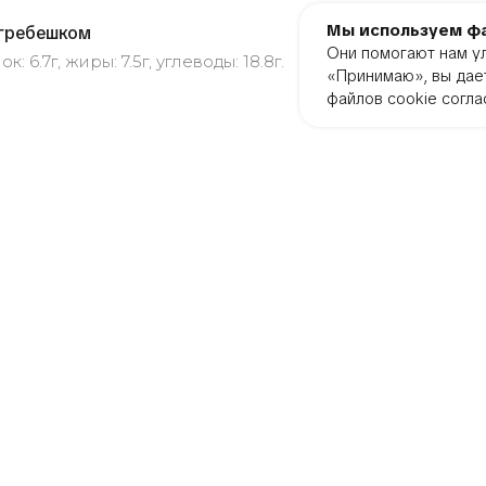
Мы используем фа
 гребешком
Они помогают нам у
к: 6.7г, жиры: 7.5г, углеводы: 18.8г.
«Принимаю», вы дает
файлов cookie согл
ико, спайси соус, юдзу, рис.